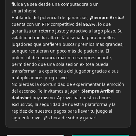
fluida ya sea desde una computadora o un
smartphone.
Hablando del potencial de ganancias,
¡Siempre Arriba!
cuenta con un RTP competitivo del
96.8%
, lo que
garantiza un retorno justo y atractivo a largo plazo. Su
volatilidad media-alta está diseñada para aquellos
jugadores que prefieren buscar premios más grandes,
aunque requieran un poco más de paciencia. El
potencial de ganancia máxima es impresionante,
permitiendo que una sola sesión exitosa pueda
transformar la experiencia del jugador gracias a sus
multiplicadores progresivos.
No pierdas la oportunidad de experimentar la emoción
del ascenso. Te invitamos a jugar
¡Siempre Arriba!
en
dadosbet
hoy mismo. Aprovecha nuestros bonos
exclusivos, la seguridad de nuestra plataforma y la
rapidez de nuestros pagos para llevar tu juego al
siguiente nivel. ¡Es hora de subir y ganar!