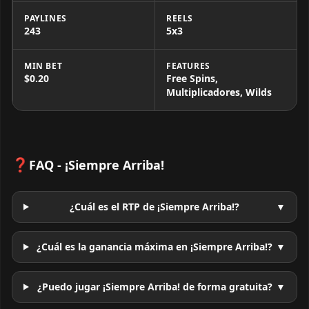
PAYLINES
REELS
243
5x3
MIN BET
FEATURES
$0.20
Free Spins,
Multiplicadores, Wilds
❓
FAQ - ¡Siempre Arriba!
¿Cuál es el RTP de ¡Siempre Arriba!?
▼
¿Cuál es la ganancia máxima en ¡Siempre Arriba!?
▼
¿Puedo jugar ¡Siempre Arriba! de forma gratuita?
▼