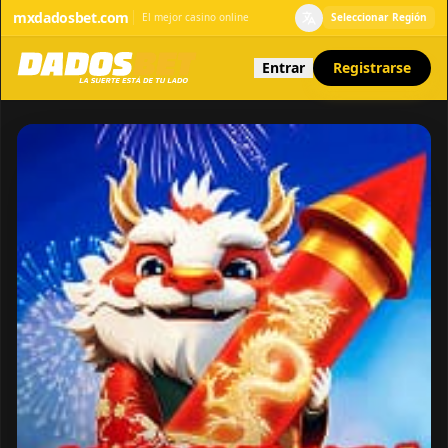
mxdadosbet.com
El mejor casino online
Seleccionar Región
Entrar
Registrarse