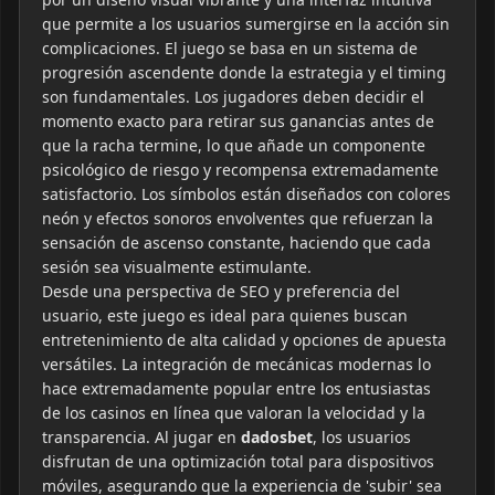
que permite a los usuarios sumergirse en la acción sin
complicaciones. El juego se basa en un sistema de
progresión ascendente donde la estrategia y el timing
son fundamentales. Los jugadores deben decidir el
momento exacto para retirar sus ganancias antes de
que la racha termine, lo que añade un componente
psicológico de riesgo y recompensa extremadamente
satisfactorio. Los símbolos están diseñados con colores
neón y efectos sonoros envolventes que refuerzan la
sensación de ascenso constante, haciendo que cada
sesión sea visualmente estimulante.
Desde una perspectiva de SEO y preferencia del
usuario, este juego es ideal para quienes buscan
entretenimiento de alta calidad y opciones de apuesta
versátiles. La integración de mecánicas modernas lo
hace extremadamente popular entre los entusiastas
de los casinos en línea que valoran la velocidad y la
transparencia. Al jugar en
dadosbet
, los usuarios
disfrutan de una optimización total para dispositivos
móviles, asegurando que la experiencia de 'subir' sea