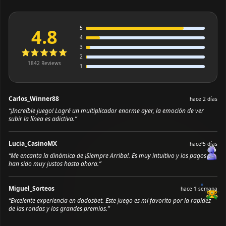
5
4.8
4
3
⭐⭐⭐⭐⭐
2
1842 Reviews
1
Carlos_Winner88
hace 2 días
“¡Increíble juego! Logré un multiplicador enorme ayer, la emoción de ver
subir la línea es adictiva.”
Lucia_CasinoMX
hace 5 días
“Me encanta la dinámica de ¡Siempre Arriba!. Es muy intuitivo y los pagos
han sido muy justos hasta ahora.”
Miguel_Sorteos
hace 1 semana
“Excelente experiencia en dadosbet. Este juego es mi favorito por la rapidez
de las rondas y los grandes premios.”