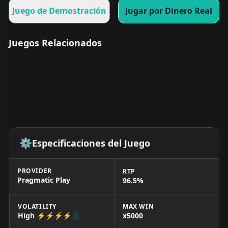
Juego de Demostración
Jugar por Dinero Real
Juegos Relacionados
⚙️
Especificaciones del Juego
PROVIDER
RTP
Pragmatic Play
96.5%
VOLATILITY
MAX WIN
High ⚡⚡⚡⚡🌑
x5000